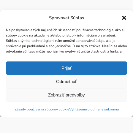
Pre profesionálov
Spravovať Súhlas
Vernostný program
Školiace kurzy
Na poskytovanie tých najlepších skúseností používame technológie, ako sú
súbory cookie na ukladanie a/alebo prístup k informáciám o zariadení.
Súhlas s týmito technológiami nám umožní spracovávať údaje, ako je
Prečo my?
správanie pri prehliadaní alebo jedinečné ID na tejto stránke. Nesúhlas alebo
odvolanie súhlasu môže nepriaznivo ovplyvniť určité vlastnosti a funkcie.
Výhody spolupráce
Ošetrenia v salóne
Prijať
Odmietnúť
Zobraziť predvoľby
Zásady používania súborov cookie
Vyhlásenie o ochrane súkromia
©Jean Paul Mynè. All rights reserved.