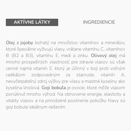
AKTÍVNE LÁTKY
INGREDIENCIE
Olej z jojoby
bohatý na množstvo vitamínov a minerálov,
ktoré špeciálne vyživujú vlasy, vrátane vitamínu C, vitamínov
B (B2 a B3), vitamínu E, medi a zinku.
Olivový olej
má
mnoho prospešných vlastností, pre zdravie vlasov sú však
cenné najmä vitamín E, ktorý je účinný v boji proti voľným
radikálom zodpovedným za starnutie, vitamín A,
nevyčerpateľný zdroj výživy pre vlasy a mastné kyseliny ako
kyselina linolová.
Goji bobuľa
je ovocie, ktoré môže vlasom
ponúknuť mnoho výhod. Na obnovenie energie, elasticity a
vitality vlasov a na prirodzené posilnenie pokožky hlavy sú
goji bobule ideálnym riešením.