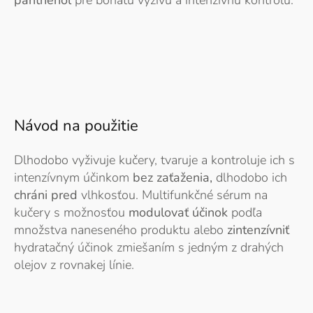
panthenol
pre bohatú výživu a intenzívnu kontrolu.
Návod na použitie
Dlhodobo vyživuje kučery, tvaruje a kontroluje ich s
intenzívnym účinkom
bez zaťaženia,
dlhodobo ich
chráni pred
vlhkosťou. Multifunkčné sérum na
kučery s možnosťou
modulovať účinok
podľa
množstva naneseného produktu alebo
zintenzívniť
hydratačný účinok zmiešaním s jedným z drahých
olejov z rovnakej línie.