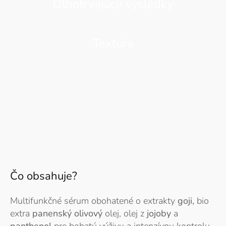
Dlhotrvajúce výsledky
Textúra
Čo obsahuje?
Multifunkčné sérum obohatené o extrakty
goji,
bio
extra
panenský olivový
olej, olej z
jojoby
a