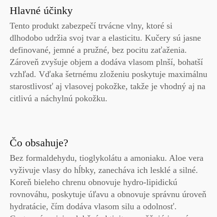
Hlavné účinky
Tento produkt zabezpečí trvácne vlny, ktoré si
dlhodobo udržia svoj tvar a elasticitu. Kučery sú jasne
definované, jemné a pružné, bez pocitu zaťaženia.
Zároveň zvyšuje objem a dodáva vlasom plnší, bohatší
vzhľad. Vďaka šetrnému zloženiu poskytuje maximálnu
starostlivosť aj vlasovej pokožke, takže je vhodný aj na
citlivú a náchylnú pokožku.
Čo obsahuje?
Bez formaldehydu, tioglykolátu a amoniaku. Aloe vera
vyživuje vlasy do hĺbky, zanecháva ich lesklé a silné.
Koreň bieleho chrenu obnovuje hydro-lipidickú
rovnováhu, poskytuje úľavu a obnovuje správnu úroveň
hydratácie, čím dodáva vlasom silu a odolnosť.