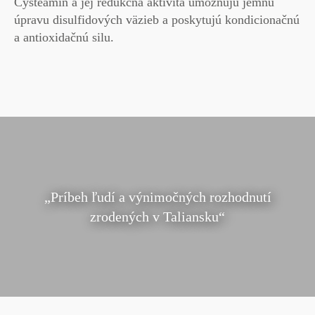
Cysteamín a jej redukčná aktivita umožňujú jemnú
úpravu disulfidových väzieb a poskytujú kondicionačnú
a antioxidačnú silu.
„Príbeh ľudí a výnimočných rozhodnutí
zrodených v Taliansku“