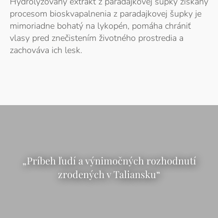
Hydrolyzovaný extrakt z paradajkovej šupky získaný
procesom bioskvapalnenia z paradajkovej šupky je
mimoriadne bohatý na lykopén, pomáha chrániť
vlasy pred znečistením životného prostredia a
zachováva ich lesk.
„Príbeh ľudí a výnimočných rozhodnutí
zrodených v Taliansku“