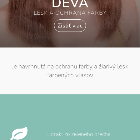
DEVA
LESK A OCHRANA FARBY
Zistiť viac
Je navrhnutá na ochranu farby a žiarivý lesk
farbených vlasov
Extrakt zo zeleného orecha