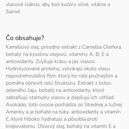
vlasové vlákno, aby boli kučery silné, vitálne a
žiarivé.
Čo obsahuje?
Kaméliový olej, prírodný extrakt z Camellia Oleifera,
bohatý na kyselinu olejovú, vitamíny A, B, E a
antioxidanty. Zvyšuje krásu a jas vlasov.
Hydrolyzované proteíny, vytvárajú okolo vlasu
nepostrehnuteľný film, ktorý ho robí pružnejším a
pomáha obnoviť celú štruktúru. Extrakt z listov
zeleného čaju, bohatý na antioxidanty, ktoré
zabraňujú starnutiu vlasov a zlepšujú ich vzhľad.
Avokádo, toto ovocie pochádza zo Strednej a Južnej
Ameriky a je bohaté na tuky, antioxidanty a vitamín
E, ktoré hlboko hydratujú a pôsobia proti
krepovateniu. Olivový olej, bohatý na vitamín E a