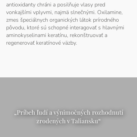
antioxidanty chráni a posilňuje vlasy pred
vonkajšími vplyvmi, najmä slnečnými. Oxilamine,
zmes špeciálnych organických látok prírodného
pôvodu, ktoré sú schopné interagovať s hlavnými
aminokyselinami keratínu, rekonštruovať a
regenerovať keratínové väzby.
„Príbeh ľudí a výnimočných rozhodnutí
zrodených v Taliansku“