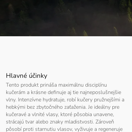
Hlavné účinky
Tento produkt prináša maximálnu disciplínu
kučerám a krásne definuje aj tie najneposlušnejšie
vlny. Intenzívne hydratuje, robí kučery pružnejšími a
hebkými bez zbytočného zaťaženia. Je ideálny pre
kučeravé a vlnité vlasy, ktoré pôsobia unavene,
strácajú tvar alebo znaky mladistvosti. Zároveň
pôsobí proti starnutiu vlasov, vyživuje a regeneruje