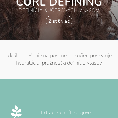
CURL DEFINING
DEFINÍCIA KUČERAVÝCH VLASOV
Zistiť viac
Ideálne riešenie na posilnenie kučier, poskytuje
hydratáciu, pružnosť a definíciu vlasov
Extrakt z kamélie olejovej