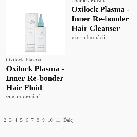
Oxilock Plasma
Oxilock Plasma -
Inner Re-bonder
Hair Cleanser
viac informácií
Oxilock Plasma
Oxilock Plasma -
Inner Re-bonder
Hair Fluid
viac informácií
1
2
3
4
5
6
7
8
9
10
11
Ďalej
»