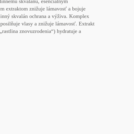
tlinnému skvalánu, esenciálnym
ým extraktom znižuje lámavosť a bojuje
linný skvalán
ochrana a výživa.
Komplex
posilňuje vlasy a znižuje lámavosť.
Extrakt
(„rastlina znovuzrodenia“)
hydratuje a