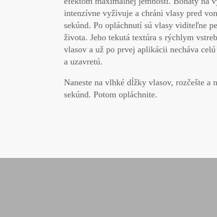
efektom maximálnej jemnosti. Bohatý na 
intenzívne
vyživuje
a
chráni vlasy
pred von
sekúnd. Po opláchnutí sú vlasy
viditeľne p
života. Jeho tekutá textúra s
rýchlym vstre
vlasov a už po prvej aplikácii necháva celú
a uzavretú
.
Naneste na vlhké dĺžky vlasov, rozčešte a 
sekúnd. Potom opláchnite.