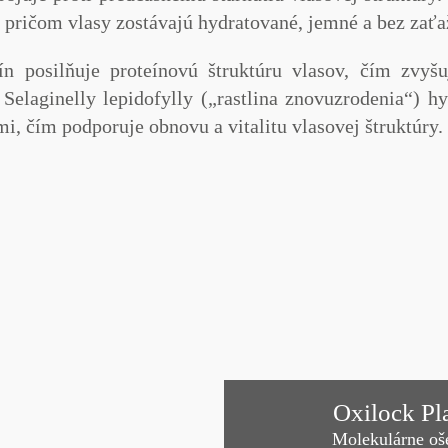
 pričom vlasy zostávajú hydratované, jemné a bez zaťa
ín
posilňuje proteínovú štruktúru vlasov, čím zvyšu
 Selaginelly lepidofylly („rastlina znovuzrodenia“)
hyd
, čím podporuje obnovu a vitalitu vlasovej štruktúry.
Oxilock Pl
Molekulárne oše