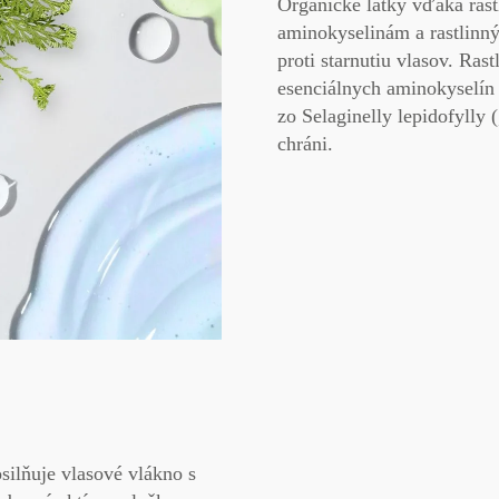
Organické látky
vďaka ras
aminokyselinám a rastlinn
proti starnutiu vlasov.
Rast
esenciálnych aminokyselín
zo Selaginelly lepidofylly 
chráni.
silňuje vlasové vlákno
s