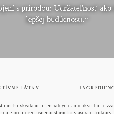
jení s prírodou: Udržateľnosť ako
lepšej budúcnosti.“
KTÍVNE LÁTKY
INGREDIENC
linného skvalánu, esenciálnych aminokyselín a vzác
ojuje proti predčasnému starnutiu vlasovej štruktúry.