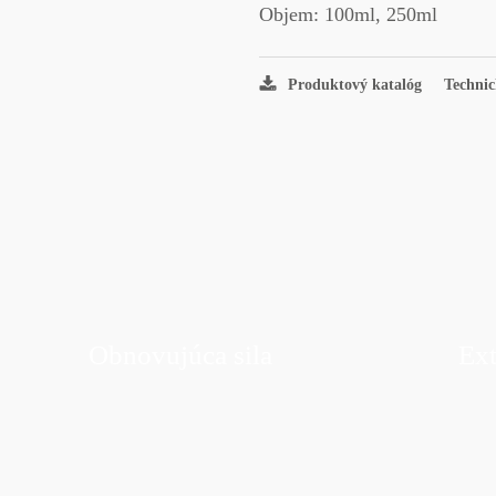
Objem:
100ml, 250ml
Produktový katalóg
Techni
Obnovujúca sila
Ext