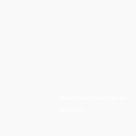
konce
Dokonalé uzatvorenie
kutikuly