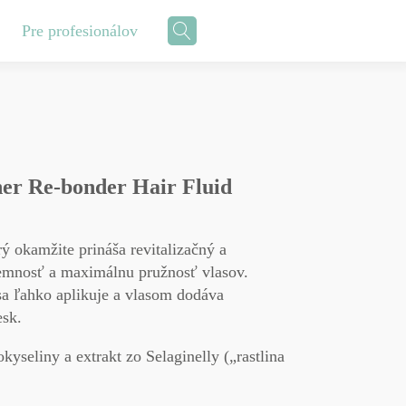
Pre profesionálov
Vyhladenie vlasov
Styling
Blog
ner Re-bonder Hair Fluid
Afro vlasy
Hug
r
lor
Úroveň vlasov do 8
Vypadávanie vlasov
Úroveň vlasov 9
rý okamžite prináša revitalizačný a
Kyklos
emnosť a maximálnu pružnosť vlasov.
c Touch
Úroveň vlasov 10
sa ľahko aplikuje a vlasom dodáva
Všetky typy vlasov
VŠETKY PRODUTKY
renie
esk.
VIDEO NÁVODY
kyseliny a extrakt zo Selaginelly („rastlina
VÝHODY
SPOLUPRÁCE