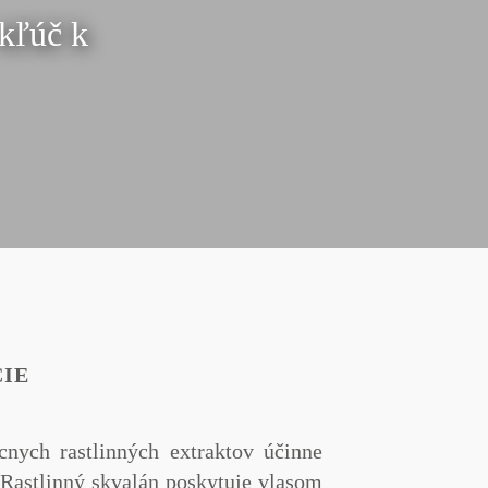
 kľúč k
IE
nych rastlinných extraktov účinne
Rastlinný skvalán
poskytuje vlasom