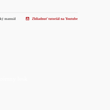
cký manuál
Zhliadnuť tutoriál na
Youtube
rémny lesk