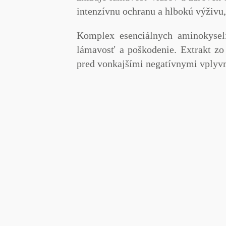
intenzívnu ochranu a hlbokú výživu,
Komplex esenciálnych aminokysel
lámavosť a poškodenie.
Extrakt zo
pred vonkajšími negatívnymi vplyvmi