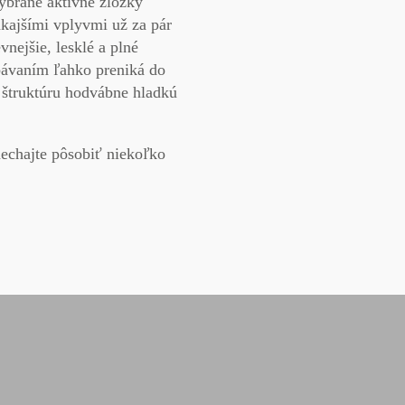
vybrané
aktívne zložky
kajšími vplyvmi už za pár
evnejšie
, lesklé a plné
bávaním
ľahko preniká do
 štruktúru
hodvábne hladkú
nechajte pôsobiť niekoľko