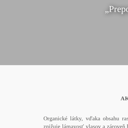
„Prepo
A
Organické látky,
vďaka obsahu rast
znižuje lámavosť vlasov a zároveň b