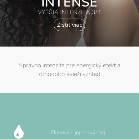
INTENSE
VYŠŠIA INTENZITA 3/4
Zistiť viac
Správna intenzita pre energický efekt a
dlhodobo svieži vzhľad
Olivový a jojobový olej