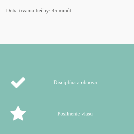
Doba trvania liečby:
45 minút.
Disciplína a obnova
Posilnenie vlasu