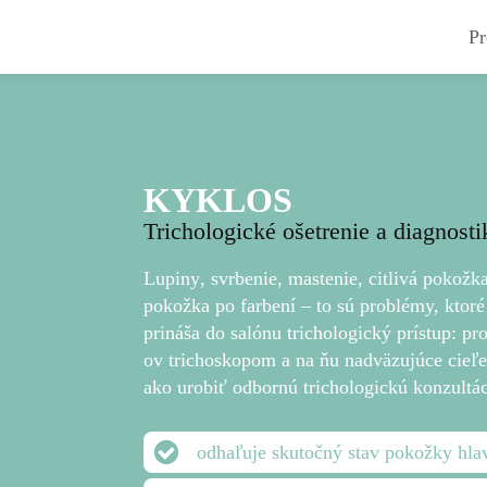
Pr
Kozmetické ošetr
O Jean Paul Myn
Wellne
KYKLOS
vlasov
Oživen
Trichologické ošetrenie a diagnos
zvnútr
Ocrys
Lupiny
,
svrbenie
,
mastenie
,
citlivá
pokožk
Hĺbko
Keratin Plus Em
pokožka po farbení – to sú problémy, ktoré
Kontr
Treasures
prináša do salónu
trichologický prístup
: pr
krepo
ov trichoskopom a na ňu nadväzujúce cieľen
Termotepelné oše
Rekonš
ako urobiť odbornú trichologickú konzultáci
vlasov
Výživa
Thermo Repair
Proti 
odhaľuje skutočný stav pokožky hla
Dokon