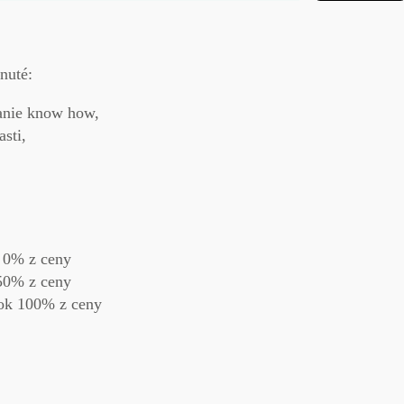
nuté:
vanie know how,
sti,
 0% z ceny
50% z ceny
tok 100% z ceny