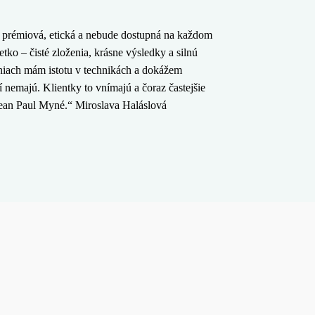
 prémiová, etická a nebude dostupná na každom
tko – čisté zloženia, krásne výsledky a silnú
eniach mám istotu v technikách a dokážem
í nemajú. Klientky to vnímajú a čoraz častejšie
 Jean Paul Myné.“ Miroslava Haláslová