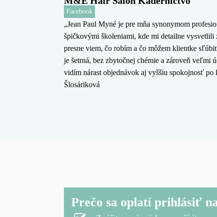
M&E Hair Salon Kaderníctvo
Facebook
„Jean Paul Myné je pre mňa synonymom profesioná
špičkovými školeniami, kde mi detailne vysvetlili 
presne viem, čo robím a čo môžem klientke sľúbiť
je šetrná, bez zbytočnej chémie a zároveň veľmi 
vidím nárast objednávok aj vyššiu spokojnosť po
Šlosáriková
Prečo sa oplatí prihlásiť n