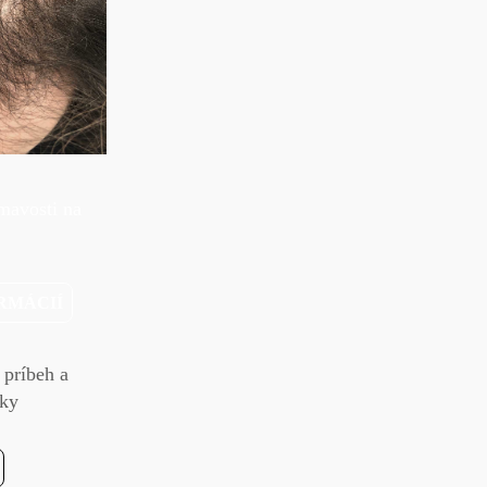
mavosti na
RMÁCIÍ
 príbeh a
čky