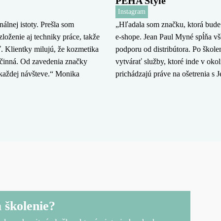
PEHA Style
Instagram
lnej istoty. Prešla som
„Hľadala som značku, ktorá bude
zloženie aj techniky práce, takže
e-shope. Jean Paul Myné spĺňa vše
. Klientky milujú, že kozmetika
podporu od distribútora. Po škol
účinná. Od zavedenia značky
vytvárať služby, ktoré inde v okol
 každej návšteve.“ Monika
prichádzajú práve na ošetrenia s
a školenie?