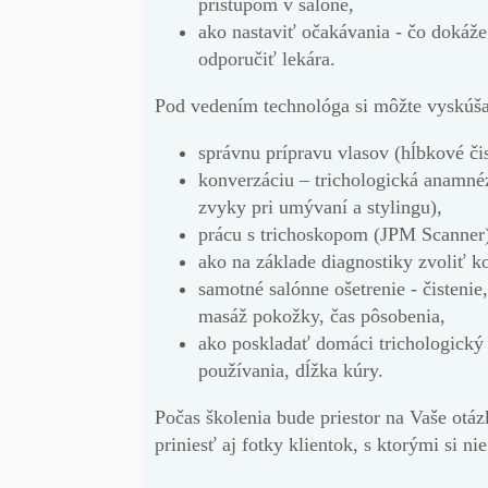
prístupom v salóne,
ako nastaviť očakávania -
čo dokáže 
odporučiť lekára.
Pod vedením technológa si môžte
vyskúša
správnu prípravu vlasov (
hĺbkové či
konverzáciu
– trichologická anamnéza
zvyky pri umývaní a stylingu),
prácu s trichoskopom
(JPM Scanner)
ako na
základe
diagnostiky
zvoliť k
samotné salónne ošetrenie
- čistenie
masáž pokožky, čas pôsobenia,
ako poskladať domáci trichologický
používania, dĺžka kúry.
Počas školenia bude priestor na Vaše otá
priniesť aj fotky klientok, s ktorými si nie 