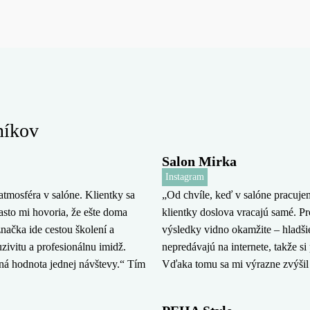
níkov
Salon Mirka
Instagram
tmosféra v salóne. Klientky sa
„Od chvíle, keď v salóne pracuj
často mi hovoria, že ešte doma
klientky doslova vracajú samé. Pr
značka ide cestou školení a
výsledky vidno okamžite – hladšie,
zivitu a profesionálnu imidž.
nepredávajú na internete, takže s
rná hodnota jednej návštevy.“ Tím
Vďaka tomu sa mi výrazne zvýšil 