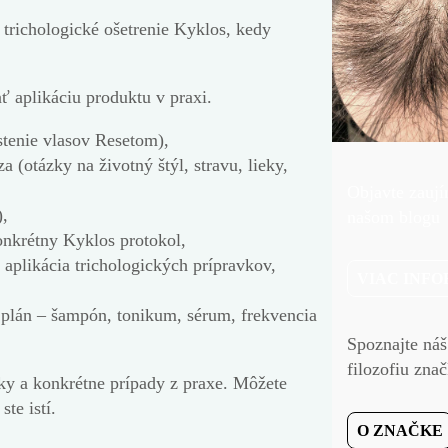
trichologické ošetrenie Kyklos, kedy
ť aplikáciu produktu
v praxi.
stenie vlasov Resetom
),
 (otázky na životný štýl, stravu, lieky,
Objavte zaují
,
našom blogu
onkrétny Kyklos protokol,
, aplikácia trichologických prípravkov,
VIAC INFO
 plán
– šampón, tonikum, sérum, frekvencia
Spoznajte náš
filozofiu zna
zky a konkrétne prípady z praxe. Môžete
ste istí.
O ZNAČKE