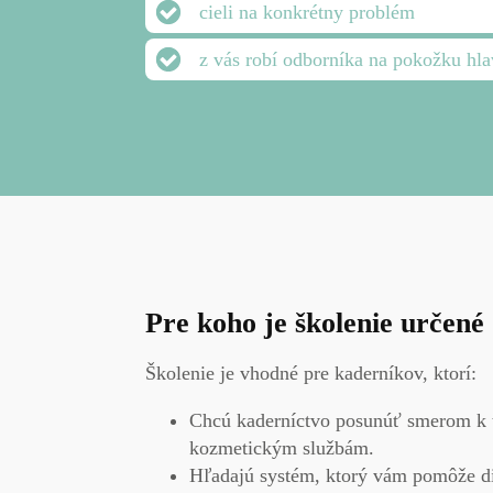
cieli na konkrétny problém
konce
z vás robí odborníka na pokožku hl
Pre koho je školenie určené
Školenie je vhodné pre kaderníkov, ktorí:
Chcú
kaderníctvo
posunúť
smerom k t
kozmetickým službám.
Hľadajú systém
, ktorý vám pomôže d