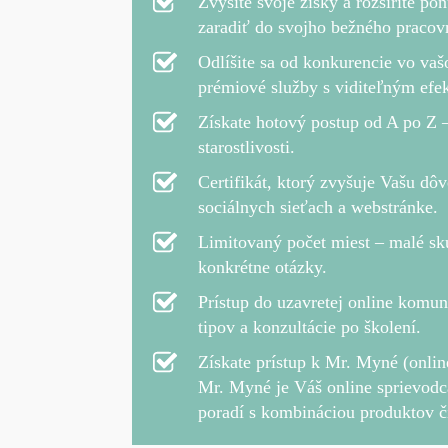
Zvýšite svoje zisky a rozšírite po
zaradiť do svojho bežného pracov
Odlíšite sa od konkurencie vo va
prémiové služby s viditeľným efek
Získate hotový postup od A po Z
–
starostlivosti.
Certifikát, ktorý zvyšuje Vašu d
sociálnych sieťach a webstránke.
Limitovaný počet miest
– malé sku
konkrétne otázky.
Prístup do uzavretej online komun
tipov a konzultácie po školení.
Získate prístup k Mr. Myné (onlin
Mr. Myné je Váš online sprievod
poradí s kombináciou produktov či