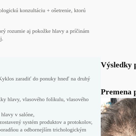
hologickú
konzultáciu
+
ošetrenie
, ktorú
orý rozumie aj
pokožke
hlavy
a
príčinám
j.
Výsledky 
Kyklos zaradiť do ponuky hneď na druhý
Premena p
žky hlavy, vlasového folikulu, vlasového
 hlavy
v salóne,
zostavený systém produktov a protokolov,
poradňou
a
odbornejším
trichologickým