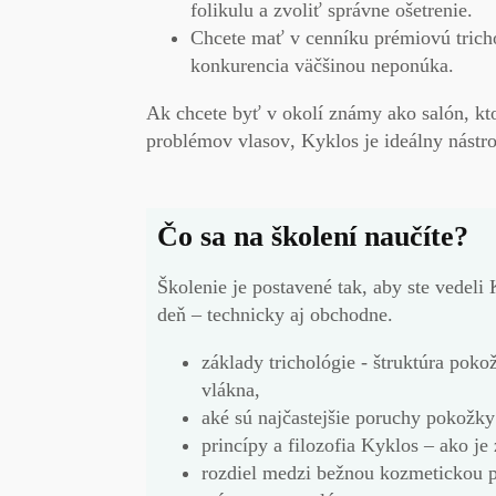
folikulu a zvoliť správne ošetrenie.
Chcete mať v cenníku prémiovú
tric
konkurencia väčšinou neponúka.
Ak chcete byť v okolí známy ako salón, kt
problémov
vlasov
, Kyklos je ideálny nástro
Čo sa na školení naučíte?
Školenie je postavené tak, aby ste vedeli
deň
– technicky aj obchodne.
základy trichológie
- štruktúra poko
vlákna,
aké sú
najčastejšie poruchy pokožky
princípy a filozofia Kyklos
– ako je 
rozdiel medzi
bežnou kozmetickou 