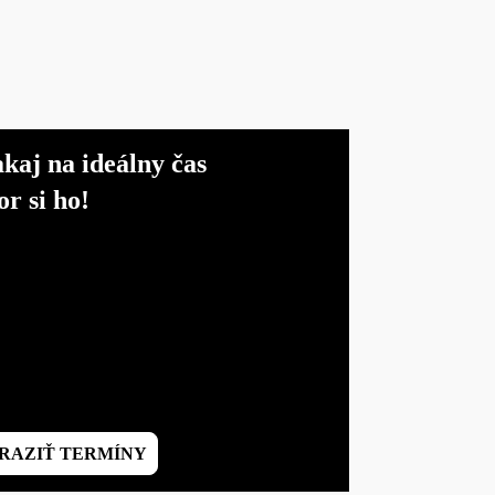
kaj na ideálny čas
or si ho!
RAZIŤ TERMÍNY