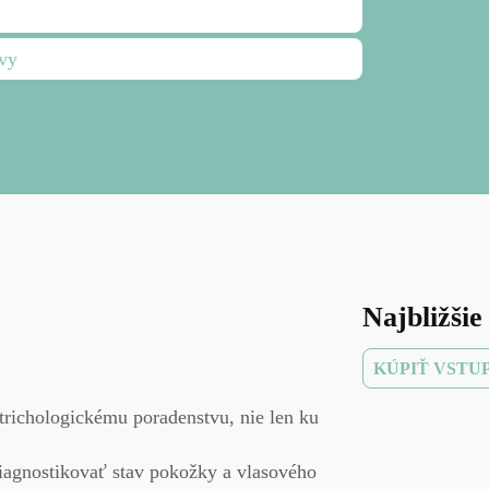
avy
Najbližšie
KÚPIŤ VSTU
richologickému poradenstvu, nie len ku
iagnostikovať stav pokožky a vlasového