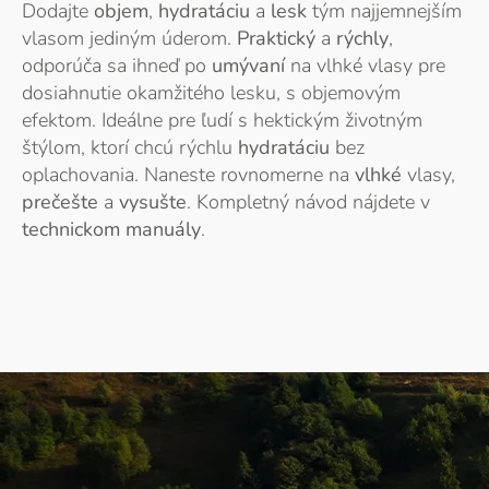
Dodajte
objem
,
hydratáciu
a
lesk
tým najjemnejším
vlasom jediným úderom.
Praktický
a
rýchly
,
odporúča sa ihneď po
umývaní
na vlhké vlasy pre
dosiahnutie okamžitého lesku, s objemovým
efektom. Ideálne pre ľudí s hektickým životným
štýlom, ktorí chcú rýchlu
hydratáciu
bez
oplachovania. Naneste rovnomerne na
vlhké
vlasy,
prečešte
a
vysušte
. Kompletný návod nájdete v
technickom manuály
.