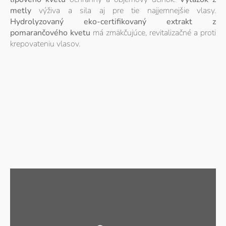
metly
výživa a sila aj pre tie najjemnejšie vlasy.
Hydrolyzovaný eko-certifikovaný extrakt z
pomarančového kvetu
má zmäkčujúce, revitalizačné a proti
krepovateniu vlasov.