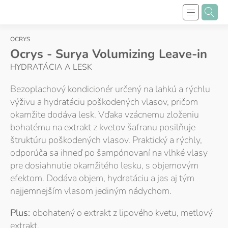
OCRYS
Ocrys - Surya Volumizing Leave-in
HYDRATÁCIA A LESK
Bezoplachový kondicionér určený na ľahkú a rýchlu
výživu a hydratáciu poškodených vlasov, pričom
okamžite dodáva lesk. Vďaka vzácnemu zloženiu
bohatému na extrakt z kvetov šafranu posilňuje
štruktúru poškodených vlasov. Praktický a rýchly,
odporúča sa ihneď po šampónovaní na vlhké vlasy
pre dosiahnutie okamžitého lesku, s objemovým
efektom. Dodáva objem, hydratáciu a jas aj tým
najjemnejším vlasom jediným nádychom.
Plus:
obohatený o extrakt z lipového kvetu, metlový
extrakt.