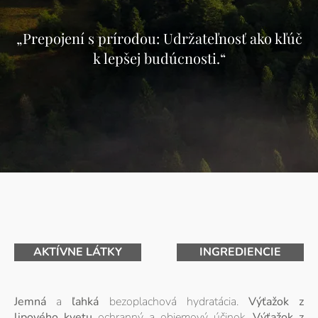
„Prepojení s prírodou: Udržateľnosť ako kľúč
k lepšej budúcnosti.“
AKTÍVNE LÁTKY
INGREDIENCIE
Jemná
a
ľahká
bezoplachová hydratácia.
Výťažok z
lipového kvetu
ochranný a objemový účinok.
Výťažok z