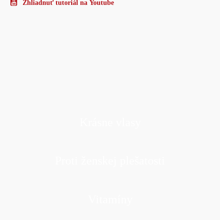
Zhliadnuť tutoriál na
Youtube
Krásne vlasy
Proti ženskej plešatosti
Vitamíny