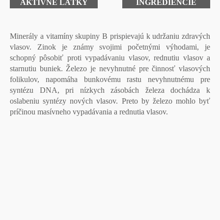
AKTÍVNE LÁTKY
INGREDIENCIE
Minerály a vitamíny
skupiny
B
prispievajú k udržaniu zdravých
vlasov.
Zinok
je známy svojimi početnými výhodami, je
schopný pôsobiť proti vypadávaniu vlasov, rednutiu vlasov a
starnutiu buniek.
Železo
je nevyhnutné pre činnosť vlasových
folikulov, napomáha bunkovému rastu nevyhnutnému pre
syntézu DNA, pri nízkych zásobách železa dochádza k
oslabeniu syntézy nových vlasov. Preto by železo mohlo byť
príčinou masívneho vypadávania a rednutia vlasov.