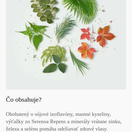
Čo obsahuje?
Obohatený o
sójové izoflavóny, mastné kyseliny,
výťažky zo
Serenoa Repens
a
minerály
vrátane zinku,
železa a selénu pomáha udržiavať zdravé vlasy.