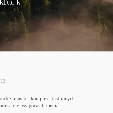
 kľúč k
IE
bucké
maslo, komplex rastlinných
ará sa o vlasy počas farbenia.