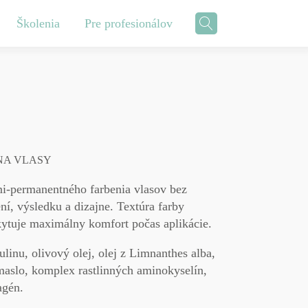
Školenia
Pre profesionálov
Styling
Vyhladenie vlasov
Blog
Hug
Afro vlasy
Úroveň vlasov do 8
Vypadávanie vlasov
Úroveň vlasov 9
Kyklos
NA VLASY
Úroveň vlasov 10
Všetky typy vlasov
VŠETKY PRODUTKY
i-permanentného farbenia vlasov bez
VIDEO NÁVODY
ní, výsledku a dizajne. Textúra farby
kytuje maximálny komfort počas aplikácie.
VÝHODY SPOLUPRÁCE
ulinu, olivový olej, olej z Limnanthes alba,
aslo, komplex rastlinných aminokyselín,
agén.