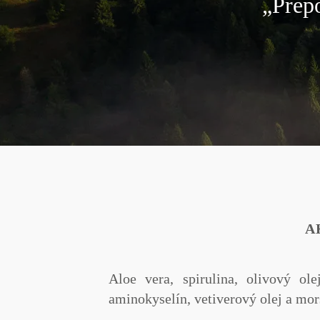
„Prepo
A
Aloe vera
,
spirulina
,
olivový olej
aminokyselín,
vetiverový
olej a
mor