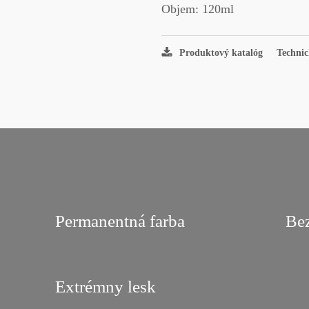
Objem:
120ml
Produktový katalóg
Techni
Permanentná farba
Be
Extrémny lesk