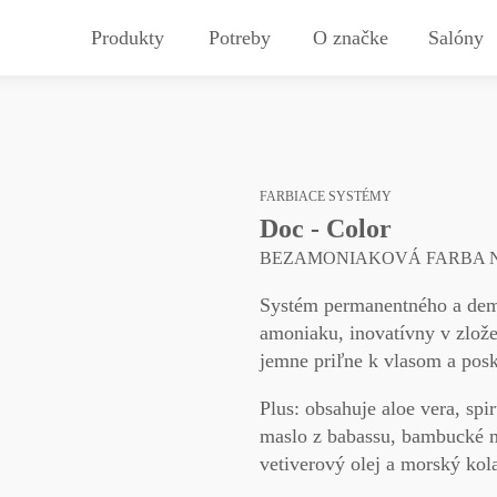
Produkty
Potreby
O značke
Salóny
denie, disciplína, vlny
ess pre pokožku
dy spolupráce
ovaná ponuka farieb
Farbenie
Dokonalý tvar
Kontakt
in Plus System
ny a anomálie
Farbiace systémy
Dokonalý styling
ávanie vlasov
atin Plus Gold
Vytvorenie kučier
Keratin Plus Color
FARBIACE SYSTÉMY
atin Plus Infinity
Doc - Color
Kontrola nad kučerami
Doc Color
enie
BEZAMONIAKOVÁ FARBA 
atin Plus Infinity Ice
Navitas Organic Touch
nie vlasov
atin Plus Adamantium
Systém permanentného a dem
Molekulárne ošetrenie vlasov
nie farby
atin Plus Afro
amoniaku, inovatívny v zlože
ana farby
Oxilock Plasma
jemne priľne k vlasom a pos
atin Plus Sound Wave
 vlasy
Plus:
obsahuje aloe vera, spir
maslo z babassu, bambucké m
vetiverový olej a morský kol