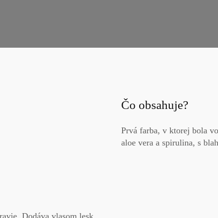
Čo obsahuje?
Prvá farba, v ktorej bola 
aloe vera a spirulina, s bl
dravie. Dodáva vlasom
lesk,