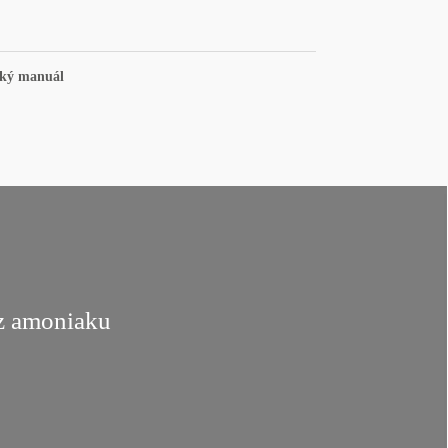
cký manuál
z amoniaku