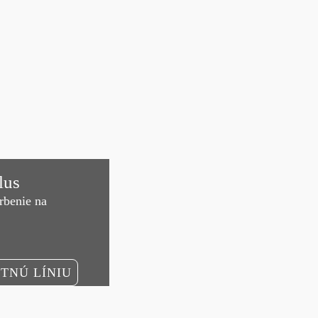
lus
rbenie na
TNÚ LÍNIU