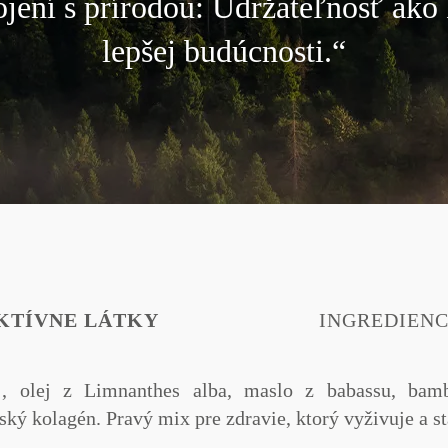
jení s prírodou: Udržateľnosť ako
lepšej budúcnosti.“
KTÍVNE LÁTKY
INGREDIENC
,
olej z
Limnanthes
alba,
maslo z
babassu, bam
ský
kolagén. Pravý mix pre zdravie, ktorý vyživuje a st