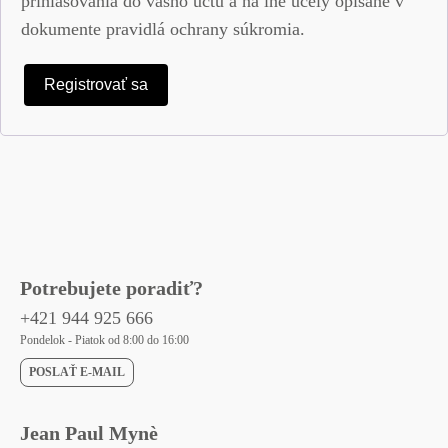
prihlasovania do vášho účtu a na iné účely opísané v
dokumente
pravidlá ochrany súkromia
.
Registrovať sa
Potrebujete poradiť?
+421 944 925 666
Pondelok - Piatok od 8:00 do 16:00
POSLAŤ E-MAIL
Jean Paul Mynè