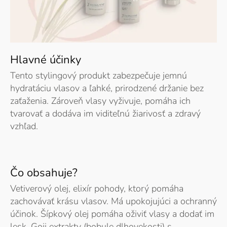
Hlavné účinky
Tento stylingový produkt zabezpečuje jemnú
hydratáciu vlasov a ľahké, prirodzené držanie bez
zaťaženia. Zároveň vlasy vyživuje, pomáha ich
tvarovať a dodáva im viditeľnú žiarivosť a zdravý
vzhľad.
Čo obsahuje?
Vetiverový olej, elixír pohody, ktorý pomáha
zachovávať krásu vlasov. Má upokojujúci a ochranný
účinok. Šípkový olej pomáha oživiť vlasy a dodať im
lesk. Goji extrakty (bobule dlhovekosti) s