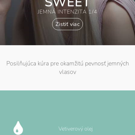
SWEET
JEMNÁ INTENZITA 1/4
Zistiť viac
Posilňujúca kúra pre okamžitú pevnosť jemných
vlasov
Vetiverový olej