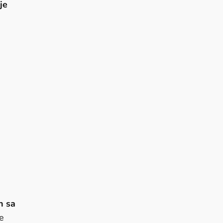
je
n sa
e