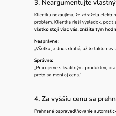
3. Neargumentujte vlastn
Klientku nezaujíma, že zdražela elektri
problém. Klientka rieši výsledok, pocit 
všetko stojí viac vás, znížite tým hod
Nesprávne:
„Všetko je dnes drahé, už to takto nevi
Správne:
„Pracujeme s kvalitnými produktmi, pra
preto sa mení aj cena.“
4.
Za vyššiu cenu sa preh
Prehnané ospravedlňovanie automaticky 