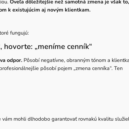
iou.
Oveľa dôležitejšie než samotná zmena je však to,
Wave
m k existujúcim aj novým klientkam.
toré fungujú:
, hovorte: „meníme cenník“
va odpor.
Pôsobí negatívne, obranným tónom a klientk
ľa profesionálnejšie pôsobí pojem „zmena cenníka“. Ten
 vám mohli dlhodobo garantovať rovnakú kvalitu služie