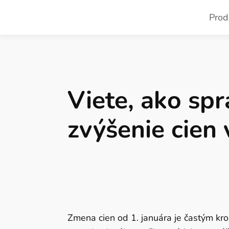
Prod
Kozmetické ošet
O Jean Paul My
Wellness
Viete, ako sp
vlasov
Oživenie
zvnútra
Ocrys
zvýšenie cien 
Hĺbkový 
Keratin Plus E
Kontrola
Treasures
krepovit
Termotepelné oš
Rekonštr
vlasov
Výživa a 
Thermo Repair
Proti stá
Zmena cien od 1. januára je častým kro
Dokonalé