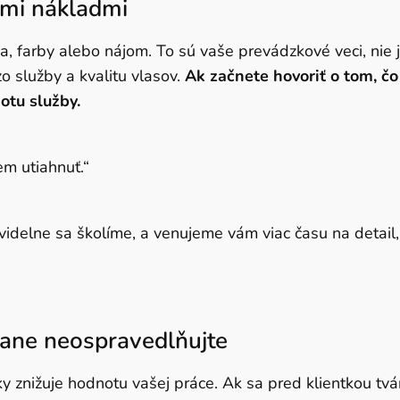
ými nákladmi
na, farby alebo nájom. To sú vaše prevádzkové veci, nie j
zo služby a kvalitu vlasov.
Ak začnete hovoriť o tom, čo
notu služby.
em utiahnuť.“
videlne sa školíme, a venujeme vám viac času na detail,
nane neospravedlňujte
znižuje hodnotu vašej práce. Ak sa pred klientkou tvár