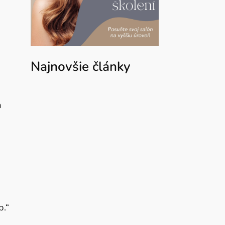
Najnovšie články
a
b.“