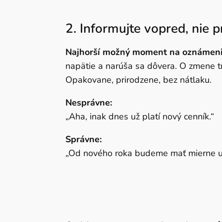
2. Informujte vopred, nie pr
Najhorší možný moment na oznámenie 
napätie a narúša sa dôvera. O zmene tr
Opakovane, prirodzene, bez nátlaku.
Nesprávne:
„Aha, inak dnes už platí nový cenník.“
Správne:
„Od nového roka budeme mať mierne up