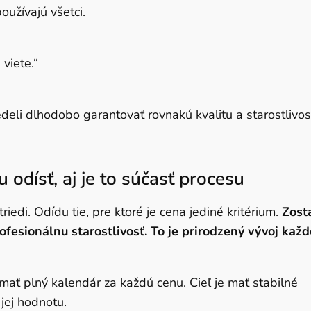
oužívajú všetci.
 viete.“
li dlhodobo garantovať rovnakú kvalitu a starostlivosť
 odísť, aj je to súčasť procesu
iedi. Odídu tie, pre ktoré je cena jediné kritérium.
Zost
profesionálnu starostlivosť. To je prirodzený vývoj kaž
mať plný kalendár za každú cenu. Cieľ je mať stabilné
 jej hodnotu.