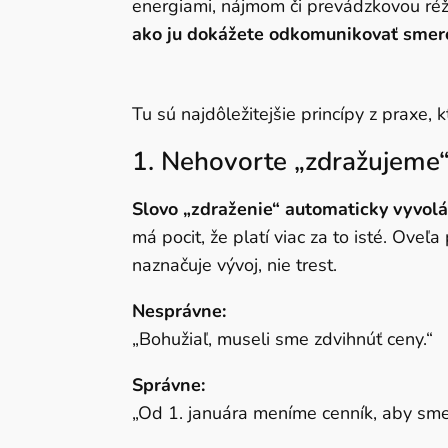
energiami, nájmom či prevádzkovou réž
konce
ako ju dokážete odkomunikovať smero
Tu sú najdôležitejšie princípy z praxe, k
1. Nehovorte „zdražujeme“
Slovo „zdraženie“ automaticky vyvolá
má pocit, že platí viac za to isté. Ove
naznačuje vývoj, nie trest.
Nesprávne:
„Bohužiaľ, museli sme zdvihnúť ceny.“
Správne:
„Od 1. januára meníme cenník, aby sme