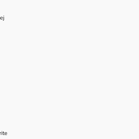
ej
ite