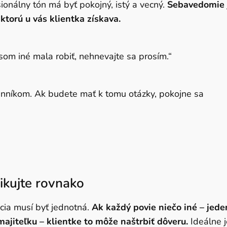
ionálny tón má byť pokojný, istý a vecný.
Sebavedomie 
 ktorú u vás klientka získava.
o som iné mala robiť, nehnevajte sa prosím.“
nníkom. Ak budete mať k tomu otázky, pokojne sa
ikujte rovnako
ácia musí byť jednotná.
Ak každý povie niečo iné – jede
ajiteľku – klientke to môže naštrbiť dôveru.
Ideálne j